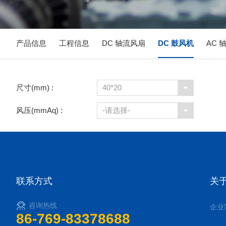
产品信息
工程信息
DC 轴流风扇
DC 鼓风机
AC 
尺寸(mm) :
40*20
风压(mmAq) :
-请选择-
联系方式
关
咨询热线
企业
86-769-83378688