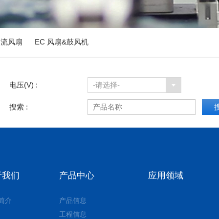
轴流风扇
EC 风扇&鼓风机
电压(V) :
-请选择-
搜索 :
于我们
产品中心
应用领域
简介
产品信息
工程信息