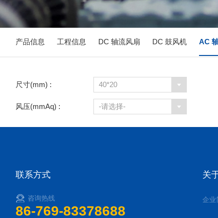
产品信息
工程信息
DC 轴流风扇
DC 鼓风机
AC 
尺寸(mm) :
40*20
风压(mmAq) :
-请选择-
联系方式
关
咨询热线
企业
86-769-83378688